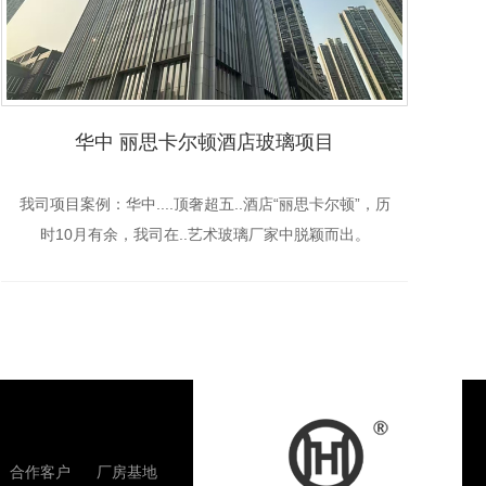
华中 丽思卡尔顿酒店玻璃项目
我司项目案例：华中....顶奢超五..酒店“丽思卡尔顿”，历
武
时10月有余，我司在..艺术玻璃厂家中脱颖而出。
经
拥
合作客户
厂房基地