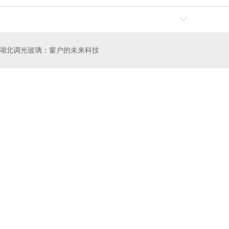
娟玻璃
夹丝山水画玻璃
湖北调光玻璃：窗户的未来科技
关于我们
公司简介
生产设备
直通车
湖北中空玻璃
湖北夹
产品中心
建筑玻璃系列
工艺玻