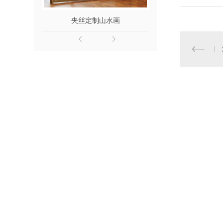
夹丝定制山水画
夹丝夹
地址
武汉市汉阳区永丰街黄金口工业园 淘金路五号
联系方式
王经理：15327273666