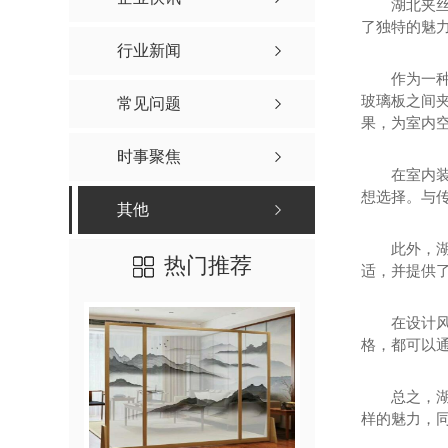
湖北夹
了独特的魅
行业新闻
作为一
玻璃板之间
常见问题
果，为室内
时事聚焦
在室内
想选择。与
其他
此外，
热门推荐
适，并提供
在设计
格，都可以
总之，
样的魅力，